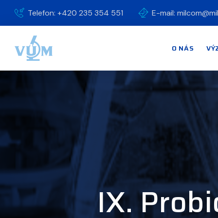
Telefon: +420 235 354 551
E-mail: milcom@mi
O NÁS
VÝ
IX. Probi