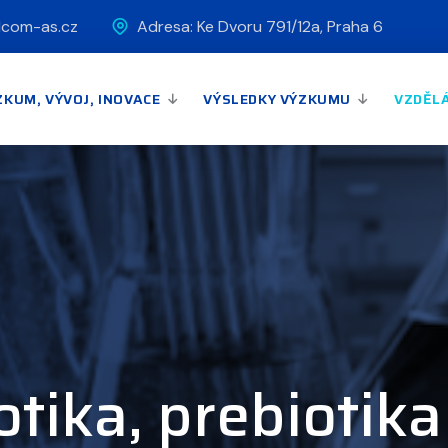
lcom-as.cz
Adresa: Ke Dvoru 791/12a, Praha 6
ZKUM, VÝVOJ, INOVACE
VÝSLEDKY VÝZKUMU
VZDĚL
otika, prebiotika