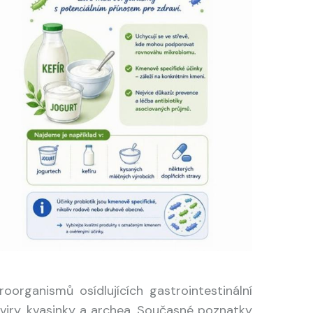
organismů osídlujících gastrointestinální
 viry, kvasinky a archea. Současné poznatky