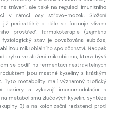
na trávení, ale také na regulaci imunitního
aci v rámci osy střevo–mozek. Složení
 již perinatálně a dále se formuje vlivem
ního prostředí, farmakoterapie (zejména
Za fyziologický stav je považována eubióza,
abilitou mikrobiálního společenství. Naopak
í odchylku ve složení mikrobiomu, která bývá
om se podílí na fermentaci nestravitelných
 produktem jsou mastné kyseliny s krátkým
. Tyto metabolity mají významný trofický
vní bariéry a vykazují imunomodulační a
lí na metabolismu žlučových kyselin, syntéze
kupiny B) a na kolonizační rezistenci proti