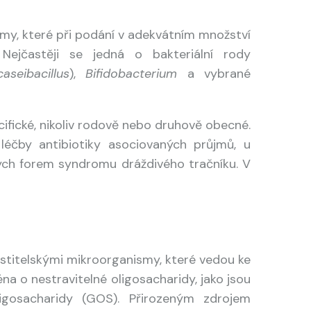
smy, které při podání v adekvátním množství
. Nejčastěji se jedná o bakteriální rody
caseibacillus
),
Bifidobacterium
a vybrané
cifické, nikoliv rodově nebo druhově obecné.
 léčby antibiotiky asociovaných průjmů, u
ných forem syndromu dráždivého tračníku. V
ostitelskými mikroorganismy, které vedou ke
a o nestravitelné oligosacharidy, jako jsou
oligosacharidy (GOS). Přirozeným zdrojem