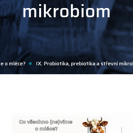
mikrobiom
me o mléce?
IX. Probiotika, prebiotika a střevní mikr