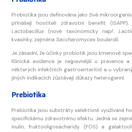
Probiotika jsou definována jako živé mikroorgani
přinášejí hostiteli zdravotní benefit (ISAPP)
Lactobacillus
(nově taxonomicky např.
Lacti
kvasinky, zejména
Saccharomyces boulardii
.
Je zásadní, že účinky probiotik jsou kmenově spe
Klinická evidence je nejpevnější u prevence a
některých infekčních gastroenteritid a u vybra
jiných indikacích zůstávají důkazy heterogenní.
Prebiotika
Prebiotika jsou substráty selektivně využívané h
specifickému zdravotnímu efektu. Jedná se zejmén
inulin, fruktooligosacharidy (FOS) a galakto