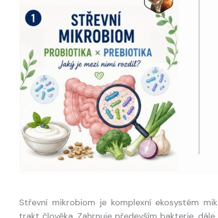
Střevní mikrobiom je komplexní ekosystém mikro
trakt člověka. Zahrnuje především bakterie, dále