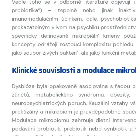
Vedle toho se v odborné literatuře objevují i
probiotika“) – tepelně nebo jinak inakti
imunomodulačním účinkem, dale, psychobiotik
prokazatelným vlivem na psychiku prostřednict
specificky definované mikrobiální kmeny použ
koncepty odrážejí rostoucí komplexitu pohledu 
jako soubor živých bakterií, ale jako funkční meta
Klinické souvislosti a modulace mikr
Dysbióza byla opakovaně asociována s řadou on
zánětů, metabolického syndromu, obezity,
neuropsychiatrických poruch. Kauzální vztahy v
prokázány a mikrobiom je pravděpodobně součás
Modulace mikrobiomu zahrnuje dietní intervenci
podávání probiotik, prebiotik nebo synbiotik a 