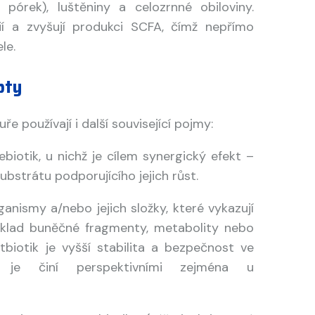
, pórek), luštěniny a celozrnné obiloviny.
ií a zvyšují produkci SCFA, čímž nepřímo
le.
pty
e používají i další související pojmy:
biotik, u nichž je cílem synergický efekt –
bstrátu podporujícího jejich růst.
anismy a/nebo jejich složky, které vykazují
říklad buněčné fragmenty, metabolity nebo
biotik je vyšší stabilita a bezpečnost ve
 je činí perspektivními zejména u