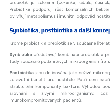
prebiotik je zelenina (čekanka, cibule, česnek
Prebiotika podporují růst komensálních bakter
ovlivňují metabolismus i imunitní odpověď hostite
Synbiotika, postbiotika a další konce
Kromě probiotik a prebiotik se v současné literatuř
Synbiotika
představují kombinaci probiotik a pre
tedy současné podání živých mikroorganismů a su
Postbiotika
jsou definována jako neživé mikroorg
zdravotní benefit pro hostitele. Patří sem nap
strukturální komponenty bakterií. Výhodou post
srovnání s živými mikroorganismy, což
imunokompromitovaných pacientů.