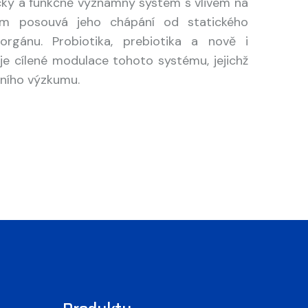
cký a funkčně významný systém s vlivem na
kum posouvá jeho chápání od statického
orgánu. Probiotika, prebiotika a nově i
oje cílené modulace tohoto systému, jejichž
vního výzkumu.