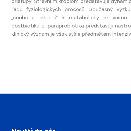
přístupy. Střevní mikrobiom představuje dynami
řadu fyziologických procesů. Současný výz
„souboru bakterií“ k metabolicky aktivnímu 
postbiotika či paraprobiotika představují nástr
klinický význam je však stále předmětem intenzi