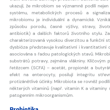
ukazují, že mikrobiom se významně podílí nejen 
systému, metabolických procesů a signaliz
mikrobiomu je individuální a dynamické. Vzniká
způsobu porodu, časné výživy, stravy, život
antibiotik) a dalších faktorů životního stylu. 
charakterizovaná vysokou diverzitou a funkční st
dysbióza představuje kvalitativní i kvantitativn
asociována s řadou patologických stavů. Mikrobi
substrátů potravy, zejména vlákniny. Klíčovým
řetězcem (SCFA) – acetát, propionát a butyrát
efekt na enterocyty, posilují integritu stře
protizánětlivé účinky. Mikrobiota se rovněž podí
některých vitaminů (např. vitamin K a vitaminy s
patogenním mikroorganismům.
Probiotika