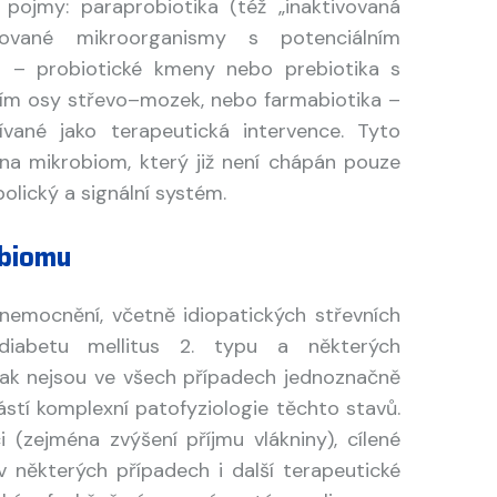
 pojmy: paraprobiotika (též „inaktivovaná
vované mikroorganismy s potenciálním
a – probiotické kmeny nebo prebiotika s
vím osy střevo–mozek, nebo farmabiotika –
ívané jako terapeutická intervence. Tyto
na mikrobiom, který již není chápán pouze
bolický a signální systém.
obiomu
emocnění, včetně idiopatických střevních
 diabetu mellitus 2. typu a některých
šak nejsou ve všech případech jednoznačně
tí komplexní patofyziologie těchto stavů.
 (zejména zvýšení příjmu vlákniny), cílené
v některých případech i další terapeutické