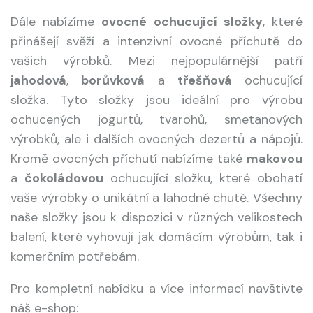
Dále nabízíme
ovocné ochucující složky
, které
přinášejí svěží a intenzivní ovocné příchutě do
vašich výrobků. Mezi nejpopulárnější patří
jahodová
,
borůvková
a
třešňová
ochucující
složka. Tyto složky jsou ideální pro výrobu
ochucených jogurtů, tvarohů, smetanových
výrobků, ale i dalších ovocných dezertů a nápojů.
Kromě ovocných příchutí nabízíme také
makovou
a
čokoládovou
ochucující složku, které obohatí
vaše výrobky o unikátní a lahodné chutě. Všechny
naše složky jsou k dispozici v různých velikostech
balení, které vyhovují jak domácím výrobům, tak i
komerčním potřebám.
Pro kompletní nabídku a více informací navštivte
náš e-shop: