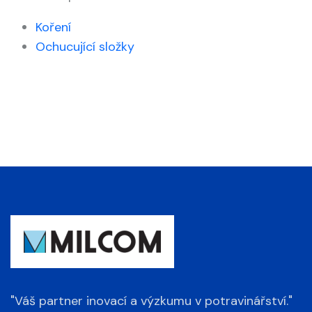
Koření
Ochucující složky
"Váš partner inovací a výzkumu v potravinářství."