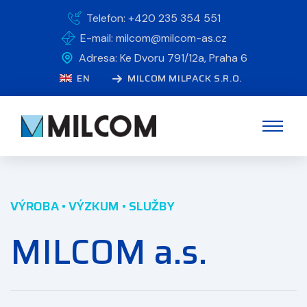
Telefon: +420 235 354 551
E-mail: milcom@milcom-as.cz
Adresa: Ke Dvoru 791/12a, Praha 6
EN
MILCOM MILPACK S.R.O.
VÝROBA • VÝZKUM • SLUŽBY
MILCOM a.s.