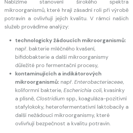
Nabízíme stanovení širokého spektra
mikroorganismů, které hrají zásadní roli při výrobě
potravin a ovlivňují jejich kvalitu. V rámci našich
služeb provádíme analýzy:
technologicky žádoucích mikroorganismů:
např. bakterie mléčného kvašení,
bifidobakterie a další mikroorganismy
důležité pro fermentační procesy,
kontaminujících a indikátorových
mikroorganismů:
např.
Enterobacteriaceae
,
koliformní bakterie,
Escherichia coli
, kvasinky
a plísně,
Clostridium
spp., koaguláza-pozitivní
stafylokoky, heterofermentativní laktobacily a
další nežádoucí mikroorganismy, které
ovlivňují bezpečnost a kvalitu potravin.