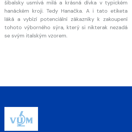
šibalsky usmívá milá a krásná dívka v typickém
hanáckém kroji. Tedy Hanačka. A i tato etiketa
láká a vybízí potenciální zákazníky k zakoupení
tohoto výborného sýra, který si nikterak nezadá
se svým italským vzorem.