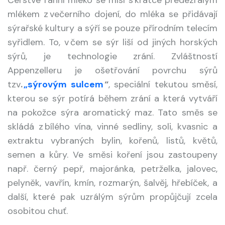
mlékem z večerního dojení, do mléka se přidávají
sýrařské kultury a sýří se pouze přírodním telecím
syřidlem. To, v čem se sýr liší od jiných horských
sýrů, je technologie zrání. Zvláštností
Appenzelleru je ošetřování povrchu sýrů
tzv
.
„sýrovým sulcem
“
, speciální tekutou směsí,
kterou se sýr potírá během zrání a která vytváří
na pokožce sýra aromatický maz. Tato směs se
skládá z bílého vína, vinné sedliny, soli, kvasnic a
extraktu vybraných bylin, kořenů, listů, květů,
semen a kůry. Ve směsi koření jsou zastoupeny
např. černý pepř, majoránka, petrželka, jalovec,
pelyněk, vavřín, kmín, rozmarýn, šalvěj, hřebíček, a
další, které pak uzrálým sýrům propůjčují zcela
osobitou chuť.