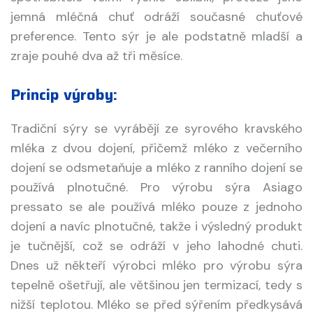
jemná mléčná chuť odráží současné chuťové
preference. Tento sýr je ale podstatně mladší a
zraje pouhé dva až tři měsíce.
Princip výroby:
Tradiční sýry se vyrábějí ze syrového kravského
mléka z dvou dojení, přičemž mléko z večerního
dojení se odsmetaňuje a mléko z ranního dojení se
používá plnotučné. Pro výrobu sýra Asiago
pressato se ale používá mléko pouze z jednoho
dojení a navíc plnotučné, takže i výsledný produkt
je tučnější, což se odráží v jeho lahodné chuti.
Dnes už někteří výrobci mléko pro výrobu sýra
tepelně ošetřují, ale většinou jen termizací, tedy s
nižší teplotou. Mléko se před sýřením předkysává