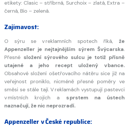
etikety: Clasic – stříbrná, Surchoix – zlatá, Extra –
černá, Bio – zelená.
Zajímavost:
O sýru se v reklamních spotech říká,
že
Appenzeller je nejtajnějším sýrem Švýcarska
.
Přesné
složení sýrového sulcu je totiž přísně
utajené a jeho recept uložený v bance.
Obsahové složení ošetřovacího nátěru sice již na
veřejnost proniklo, nicméně přesné poměry ve
směsi se stále tají. V reklamách vystupují pastevci
v místních krojích a
s prstem na ústech
naznačují, že nic neprozradí.
Appenzeller v České republice: