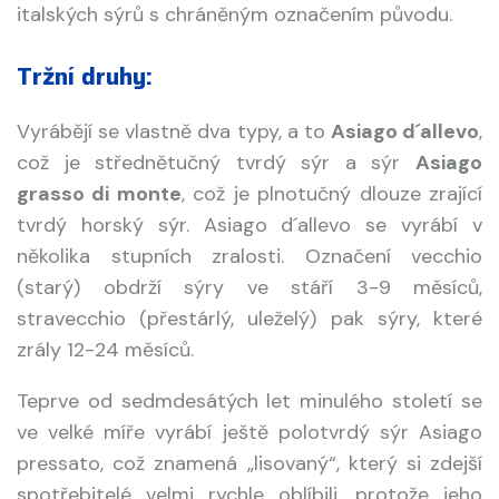
italských sýrů s chráněným označením původu.
Tržní druhy:
Vyrábějí se vlastně dva typy, a to
Asiago d´allevo
,
což je střednětučný tvrdý sýr a sýr
Asiago
grasso di monte
, což je plnotučný dlouze zrající
tvrdý horský sýr. Asiago d´allevo se vyrábí v
několika stupních zralosti. Označení vecchio
(starý) obdrží sýry ve stáří 3-9 měsíců,
stravecchio (přestárlý, uleželý) pak sýry, které
zrály 12-24 měsíců.
Teprve od sedmdesátých let minulého století se
ve velké míře vyrábí ještě polotvrdý sýr Asiago
pressato, což znamená „lisovaný“, který si zdejší
spotřebitelé velmi rychle oblíbili, protože jeho