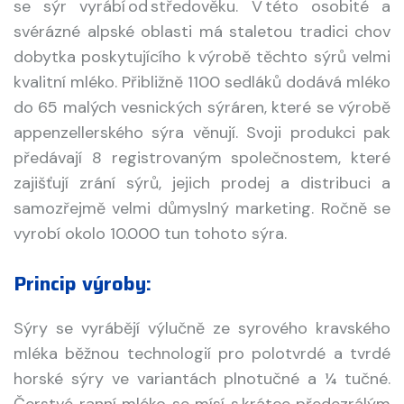
se sýr vyrábí od středověku. V této osobité a
svérázné alpské oblasti má staletou tradici chov
dobytka poskytujícího k výrobě těchto sýrů velmi
kvalitní mléko. Přibližně 1100 sedláků dodává mléko
do 65 malých vesnických sýráren, které se výrobě
appenzellerského sýra věnují. Svoji produkci pak
předávají 8 registrovaným společnostem, které
zajišťují zrání sýrů, jejich prodej a distribuci a
samozřejmě velmi důmyslný marketing. Ročně se
vyrobí okolo 10.000 tun tohoto sýra.
Princip výroby:
Sýry se vyrábějí výlučně ze syrového kravského
mléka běžnou technologií pro polotvrdé a tvrdé
horské sýry ve variantách plnotučné a ¼ tučné.
Čerstvé ranní mléko se mísí s krátce předezrálým