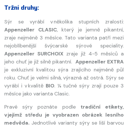
Tržní druhy:
Sýr se vyrábí v několika stupních zralosti:
Appenzeller CLASIC
, který je jemně pikantní,
zraje nejméně 3 měsíce. Tato varianta patří mezi
nejoblíbenější švýcarské sýrové speciality.
Appenzeller SURCHOIX
zraje již 4-5 měsíců a
jeho chuť je již silně pikantní.
Appenzeller EXTRA
je exkluzivní kvalitou sýra zrajícího nejméně půl
roku. Chuť je velmi silná, výrazná až ostrá. Sýry se
vyrábí i v kvalitě
BIO
. ¼ tučné sýry zrají pouze 3
měsíce jako varianta Clasic.
Pravé sýry poznáte podle
tradiční etikety,
v jejímž středu je vyobrazen obrázek lesního
medvěda.
Jednotlivé varianty sýry se liší barvou