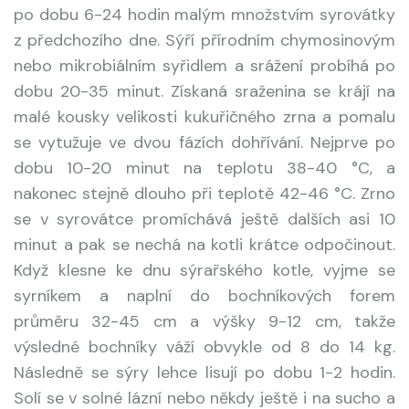
po dobu 6-24 hodin malým množstvím syrovátky
z předchozího dne. Sýří přírodním chymosinovým
nebo mikrobiálním syřidlem a srážení probíhá po
dobu 20-35 minut. Získaná sraženina se krájí na
malé kousky velikosti kukuřičného zrna a pomalu
se vytužuje ve dvou fázích dohřívání. Nejprve po
dobu 10-20 minut na teplotu 38-40 °C, a
nakonec stejně dlouho při teplotě 42-46 °C. Zrno
se v syrovátce promíchává ještě dalších asi 10
minut a pak se nechá na kotli krátce odpočinout.
Když klesne ke dnu sýrařského kotle, vyjme se
syrníkem a naplní do bochníkových forem
průměru 32-45 cm a výšky 9-12 cm, takže
výsledné bochníky váží obvykle od 8 do 14 kg.
Následně se sýry lehce lisují po dobu 1-2 hodin.
Solí se v solné lázní nebo někdy ještě i na sucho a