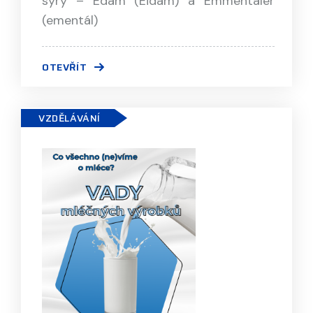
sýry – Edam (Eidam) a Emmentaler
(ementál)
OTEVŘÍT
VZDĚLÁVÁNÍ