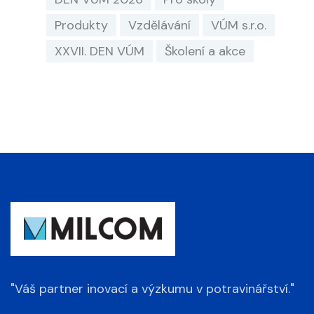
Produkty
Vzdělávání
VÚM s.r.o.
XXVII. DEN VÚM
Školení a akce
"Váš partner inovací a výzkumu v potravinářství."