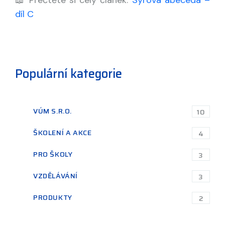
📖 Přečtěte si celý článek:
Sýrová abeceda –
díl C
Populární kategorie
VÚM S.R.O.
10
ŠKOLENÍ A AKCE
4
PRO ŠKOLY
3
VZDĚLÁVÁNÍ
3
PRODUKTY
2