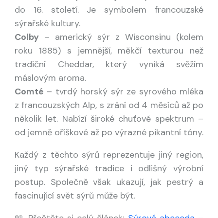
do 16. století. Je symbolem francouzské
sýrařské kultury.
Colby
– americký sýr z Wisconsinu (kolem
roku 1885) s jemnější, měkčí texturou než
tradiční Cheddar, který vyniká svěžím
máslovým aroma.
Comté
– tvrdý horský sýr ze syrového mléka
z francouzských Alp, s zrání od 4 měsíců až po
několik let. Nabízí široké chuťové spektrum –
od jemně oříškové až po výrazné pikantní tóny.
Každý z těchto sýrů reprezentuje jiný region,
jiný typ sýrařské tradice i odlišný výrobní
postup. Společně však ukazují, jak pestrý a
fascinující svět sýrů může být.